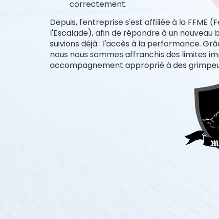
l'activité de l'escalade en 
sommes animés sur deux poi
L'encadrement de séances, afin de cr
La vente de matériel, pour que ces mêm
correctement.
Depuis, l'entreprise s'est affiliée à la FFME
l'Escalade), afin de répondre à un nouveau 
suivions déjà : l'accès à la performance. Gr
nous nous sommes affranchis des limites imp
accompagnement approprié à des grimpeurs 