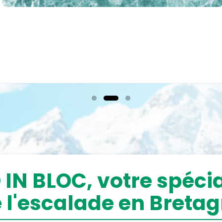
L'occasion de rappeler 
de s'adapter aux besoin
pour le sport santé, le s
l'escalade est un sport
nous avons les moyens
fonction de ses propres 
Nous espérons bientôt 
d'activité pour une meill
discipline.