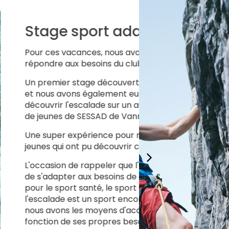
adapté
 avons eu l'occasion de
 club Ty Krapat.
erte jeune à été organisé,
 eu l'occasion de faire
 un autre stage à un groupe
 Vannes.
our nous, comme pour les
ir cette nouvelle discipline.