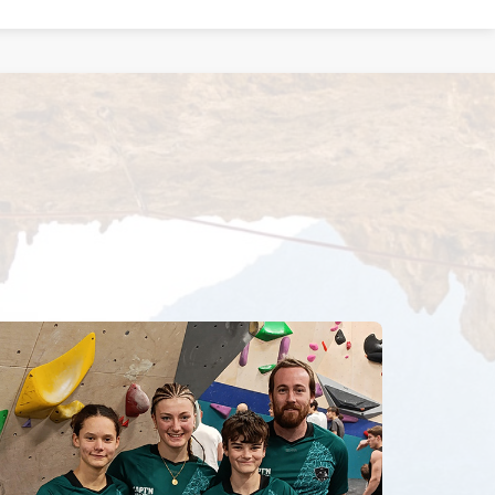
liste
gne