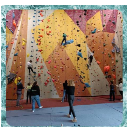
Stage sport 
Pour ces vacances, nous
répondre aux besoins du
Un premier stage découv
et nous avons également
découvrir l'escalade sur
de jeunes de SESSAD de
Une super expérience p
jeunes qui ont pu découvr