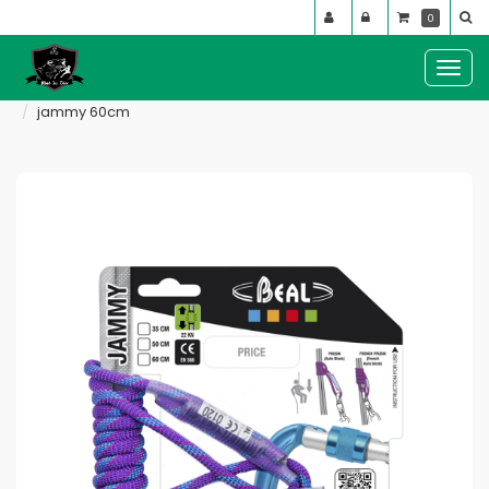
Panneau de gestion des cookies
0
MENU :
Ouvr
le
matériel de sécurité
autre matériel de protection
jammy 60cm
men