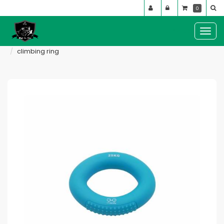
Panneau de gestion des cookies
0
MENU :
Ouvr
le
accessoires
échauffement, entrainement et protections
climbing ring
men